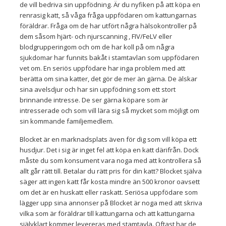
de vill bedriva sin uppfödning. Är du nyfiken på att köpa en
renrasig katt, så våga fråga uppfödaren om kattungarnas
föräldrar. Fråga om de har utfört några hälsokontroller på
dem såsom hjärt- och njurscanning , FIV/FeLV eller
blodgrupperingom och om de har koll på om några
sjukdomar har funnits bakåt i stamtavlan som uppfödaren
vet om. En seriös uppfödare har inga problem med att
berätta om sina katter, det gör de mer än gärna. De älskar
sina avelsdjur och har sin uppfödning som ett stort
brinnande intresse. De ser gärna köpare som är
intresserade och som vill lära sig så mycket som möjligt om
sin kommande familjemedlem.
Blocket är en marknadsplats även för dig som vill köpa ett
husdjur. Det i sig är inget fel att köpa en katt därifrån. Dock
måste du som konsument vara noga med att kontrollera så
allt går rätt till. Betalar du rätt pris för din katt? Blocket själva
säger att ingen katt får kosta mindre än 500 kronor oavsett
om det är en huskatt eller raskatt. Seriösa uppfödare som
lägger upp sina annonser på Blocket är noga med att skriva
vilka som är föräldrar till kattungarna och att kattungarna
självklart kommer levereras med stamtavla. Oftast har de