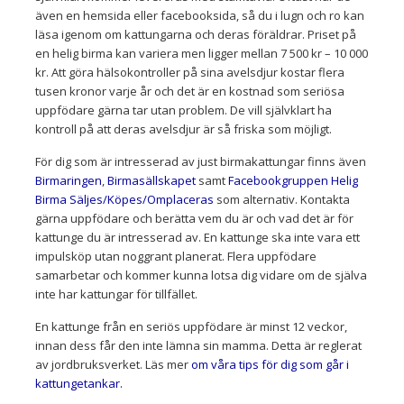
även en hemsida eller facebooksida, så du i lugn och ro kan
läsa igenom om kattungarna och deras föräldrar. Priset på
en helig birma kan variera men ligger mellan 7 500 kr – 10 000
kr. Att göra hälsokontroller på sina avelsdjur kostar flera
tusen kronor varje år och det är en kostnad som seriösa
uppfödare gärna tar utan problem. De vill självklart ha
kontroll på att deras avelsdjur är så friska som möjligt.
För dig som är intresserad av just birmakattungar finns även
Birmaringen
,
Birmasällskapet
samt
Facebookgruppen Helig
Birma Säljes/Köpes/Omplaceras
som alternativ. Kontakta
gärna uppfödare och berätta vem du är och vad det är för
kattunge du är intresserad av. En kattunge ska inte vara ett
impulsköp utan noggrant planerat. Flera uppfödare
samarbetar och kommer kunna lotsa dig vidare om de själva
inte har kattungar för tillfället.
En kattunge från en seriös uppfödare är minst 12 veckor,
innan dess får den inte lämna sin mamma. Detta är reglerat
av jordbruksverket. Läs mer
om våra tips för dig som går i
kattungetankar.