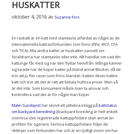
HUSKATTER
oktober 4, 2016
av
Suzanne Fors
En raskatt är en katt med stamtavla utfärdat av något av de
internationella kattrasförbunden som finns (FIFe, WCF, CFA
och TICA). Alla andra katter är huskatter oavsett om
föräldrarna har stamtavlor eller inte. Allt handlar om vad din
kattunge får med sig när den flyttar hemifrån. Många känner
sig lurade när de köper katter på bland annat Blocket, då de
tror att ju fler raser som finns blandat i katten desto bättre
katt och tror att det är rätt att betala hutlösa priser. Men så
är det inte. Som konsument måste man ta ansvar och
kontrollera vad det är för något man köper.
Malin Sundqvist
har skrivit ett jättebra inlägg på
kattstatus
om backyard beredning
((backyard breeding är helt enkelt
oseriösa icke registrerade kattuppfödare utan annat än
profiten för ögonen). Seriösa kattuppfödare följer de
riktlinjer som förbunden har och är en tydligt vision om hur